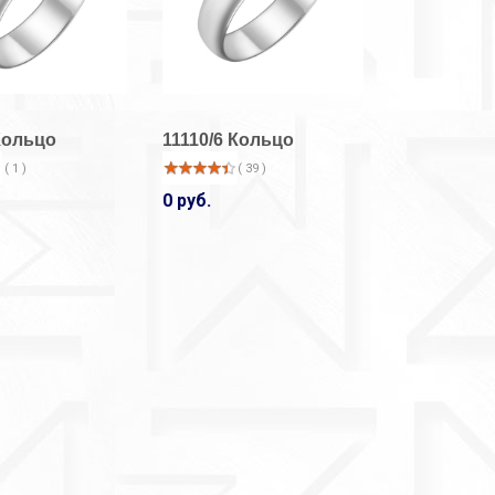
Кольцо
11110/6 Кольцо
( 1 )
( 39 )
0 руб.