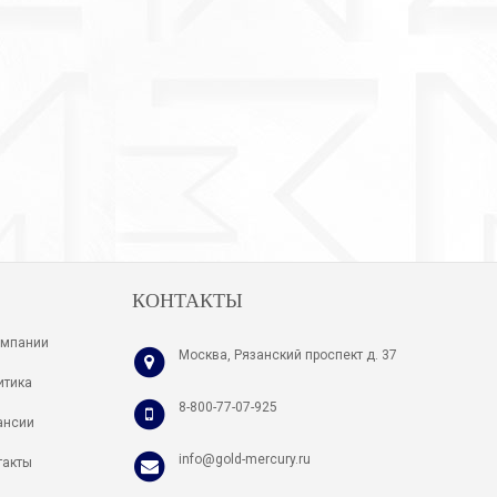
33-14001/1
33-24002/1
Кольцо
Серьги
( 7 )
( 8 )
920 руб.
3 380 руб.
КОНТАКТЫ
омпании
Москва, Рязанский проспект д. 37
итика
8-800-77-07-925
ансии
info@gold-mercury.ru
такты