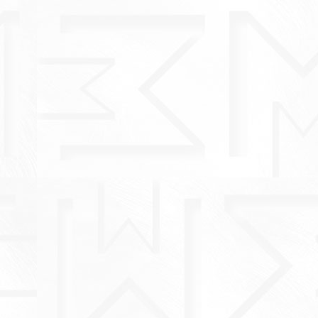
33-14001-амет
33-14001/1
Кольцо
Кольцо
( 2 )
( 15 )
1 380 руб.
920 руб.
33-14002/1
33-14001/1
Кольцо
Кольцо
( 3 )
( 9 )
2 050 руб.
920 руб.