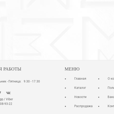
33-14001/1
33-14001/1
Кольцо
Кольцо
( 11 )
( 3 )
920 руб.
920 руб.
Я РАБОТЫ
МЕНЮ
Главная
О к
ник - Пятница: 9.30 - 17.30
Каталог
Пол
Новости
Вак
 / Viber
08-93-22
Распродажа
Кон