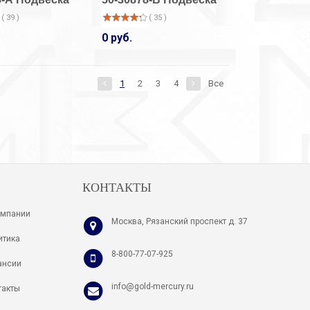
( 39 )
( 35 )
33-14001/1
33-24002/1
Кольцо
Серьги
0 руб.
( 7 )
( 8 )
920 руб.
3 380 руб.
1
2
3
4
Все
КОНТАКТЫ
омпании
Москва, Рязанский проспект д. 37
итика
8-800-77-07-925
ансии
info@gold-mercury.ru
такты