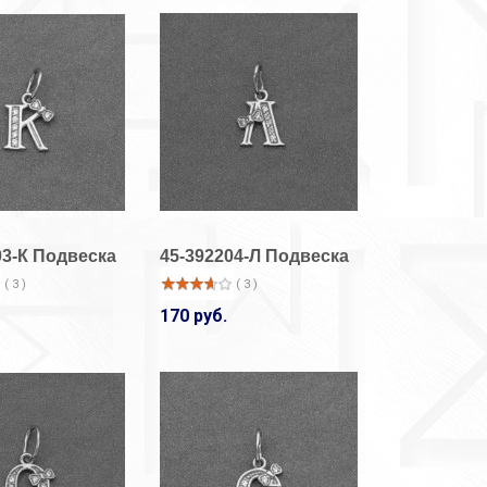
03-К Подвеска
45-392204-Л Подвеска
( 3 )
( 3 )
170 руб.