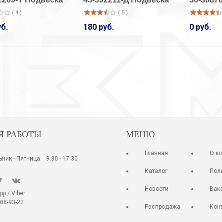
( 4 )
( 5 )
33-14001/1
33-14001/1
Кольцо
Кольцо
уб.
180 руб.
0 руб.
( 11 )
( 3 )
920 руб.
920 руб.
Я РАБОТЫ
МЕНЮ
Главная
О к
ник - Пятница: 9.30 - 17.30
Каталог
Пол
Новости
Вак
 / Viber
08-93-22
Распродажа
Кон