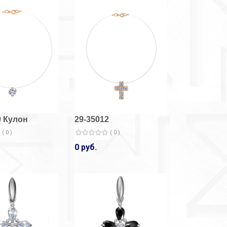
0 Кулон
29-35012
( 0 )
( 0 )
0 руб.