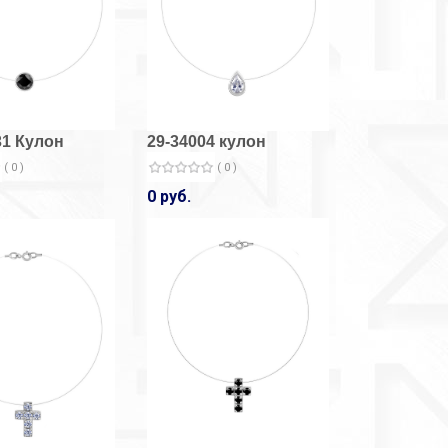
31 Кулон
29-34004 кулон
( 0 )
( 0 )
0 руб.