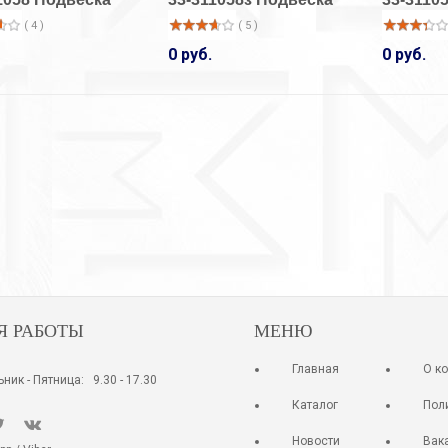
( 3 )
( 9 )
( 4 )
( 5 )
2 050 руб.
920 руб.
0 руб.
0 руб.
33-14001/1
33-14001/1
Кольцо
Кольцо
( 11 )
( 3 )
920 руб.
920 руб.
Я РАБОТЫ
МЕНЮ
Главная
О к
ник - Пятница: 9.30 - 17.30
Каталог
Пол
Новости
Вак