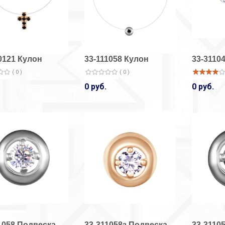
0121 Кулон
33-111058 Кулон
33-3110
( 0 )
( 0 )
0 руб.
0 руб.
33-14001-амет
33-14001/1
Кольцо
Кольцо
( 2 )
( 15 )
1 380 руб.
920 руб.
33-14002/1
33-14001/1
Кольцо
Кольцо
1058 Подвеска
33-311058з Подвеска
33-3110